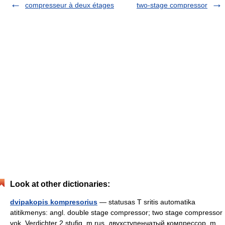
compresseur à deux étages
two-stage compressor
Look at other dictionaries:
dvipakopis kompresorius
— statusas T sritis automatika
atitikmenys: angl. double stage compressor; two stage compressor
vok. Verdichter 2 stufig, m rus. двухступенчатый компрессор, m