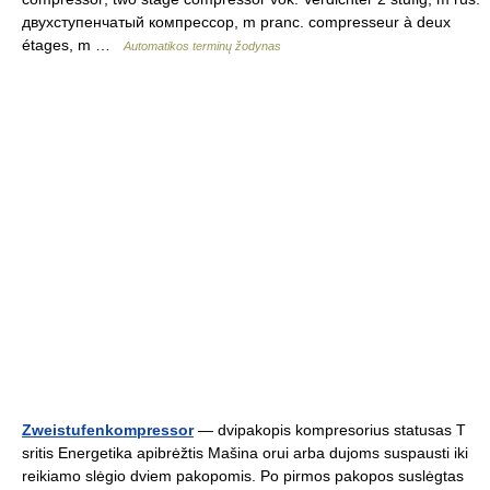
двухступенчатый компрессор, m pranc. compresseur à deux
étages, m …
Automatikos terminų žodynas
Zweistufenkompressor
— dvipakopis kompresorius statusas T
sritis Energetika apibrėžtis Mašina orui arba dujoms suspausti iki
reikiamo slėgio dviem pakopomis. Po pirmos pakopos suslėgtas