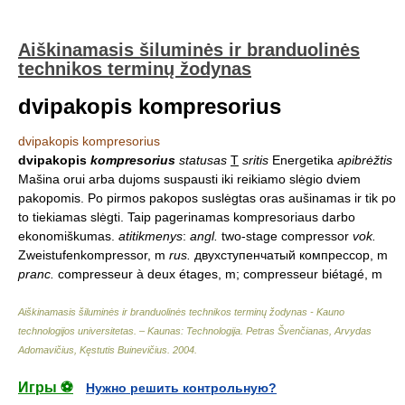
Aiškinamasis šiluminės ir branduolinės
technikos terminų žodynas
dvipakopis kompresorius
dvipakopis kompresorius
dvipakopis
kompresorius
statusas
T
sritis
Energetika
apibrėžtis
Mašina orui arba dujoms suspausti iki reikiamo slėgio dviem
pakopomis. Po pirmos pakopos suslėgtas oras aušinamas ir tik po
to tiekiamas slėgti. Taip pagerinamas kompresoriaus darbo
ekonomiškumas.
atitikmenys
:
angl.
two-stage compressor
vok.
Zweistufenkompressor, m
rus.
двухступенчатый компрессор, m
pranc.
compresseur à deux étages, m; compresseur biétagé, m
Aiškinamasis šiluminės ir branduolinės technikos terminų žodynas - Kauno
technologijos universitetas. – Kaunas: Technologija
.
Petras Švenčianas, Arvydas
Adomavičius, Kęstutis Buinevičius
.
2004
.
Игры ⚽
Нужно решить контрольную?