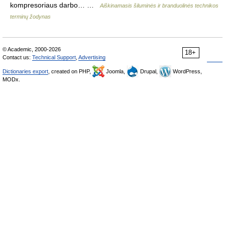
kompresoriaus darbo… …
Aiškinamasis šiluminės ir branduolinės technikos
terminų žodynas
© Academic, 2000-2026
18+
Contact us:
Technical Support
,
Advertising
Dictionaries export
, created on PHP,
Joomla,
Drupal,
WordPress,
MODx.